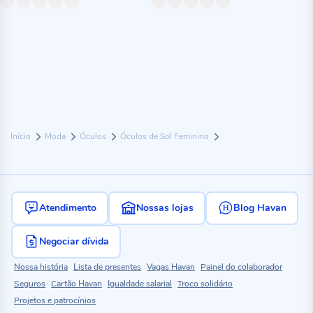
Início
Moda
Óculos
Óculos de Sol Feminino
Atendimento
Nossas lojas
Blog Havan
Negociar dívida
Nossa história
Lista de presentes
Vagas Havan
Painel do colaborador
Seguros
Cartão Havan
Igualdade salarial
Troco solidário
Projetos e patrocínios