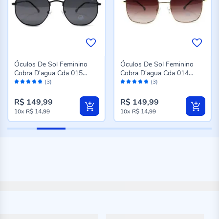
Óculos De Sol Feminino
Óculos De Sol Feminino
Cobra D'agua Cda 015
Cobra D'agua Cda 014
Avaliação:
Avaliação:
C300 - Preto
C200 - Dourado
(3)
(3)
100%
100%
R$ 149,99
R$ 149,99
10x
R$ 14,99
10x
R$ 14,99