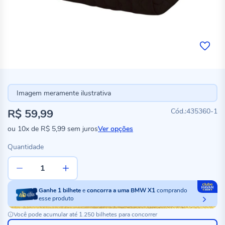
Imagem meramente ilustrativa
R$ 59,99
435360-1
ou
10x
de
R$ 5,99
sem juros
Ver opções
Quantidade
Ganhe
1
bilhete
e
concorra a uma BMW X1
comprando
esse produto
Você pode acumular até 1.250 bilhetes para concorrer