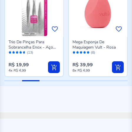
Trio De Pinças Para
Mega Esponja De
Sobrancelha Enox - Aço
Maquiagem Vult - Rosa
Avaliação:
Avaliação:
Inox
(13)
(8)
92%
100%
R$ 19,99
R$ 39,99
4x
R$ 4,99
8x
R$ 4,99