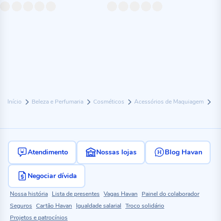
Início
Beleza e Perfumaria
Cosméticos
Acessórios de Maquiagem
Atendimento
Nossas lojas
Blog Havan
Negociar dívida
Nossa história
Lista de presentes
Vagas Havan
Painel do colaborador
Seguros
Cartão Havan
Igualdade salarial
Troco solidário
Projetos e patrocínios