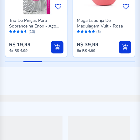
Trio De Pinças Para
Mega Esponja De
Sobrancelha Enox - Aço
Maquiagem Vult - Rosa
Avaliação:
Avaliação:
Inox
(13)
(8)
92%
100%
R$ 19,99
R$ 39,99
4x
R$ 4,99
8x
R$ 4,99