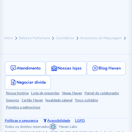
Início
Beleza e Perfumaria
Cosméticos
Acessórios de Maquiagem
Atendimento
Nossas lojas
Blog Havan
Negociar dívida
Nossa história
Lista de presentes
Vagas Havan
Painel do colaborador
Seguros
Cartão Havan
Igualdade salarial
Troco solidário
Projetos e patrocínios
Políticas e segurança
Acessibilidade
LGPD
Todos os direitos reservados
Havan Labs