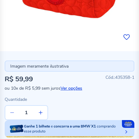
Imagem meramente ilustrativa
R$ 59,99
435358-1
ou
10x
de
R$ 5,99
sem juros
Ver opções
Quantidade
Ganhe
1
bilhete
e
concorra a uma BMW X1
comprando
esse produto