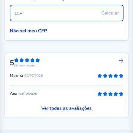
Calcular
CEP
Não sei meu CEP
5
100%
(2)
avaliações
Marina
02/07/2026
100%
Ana
30/12/2025
100%
Ver todas as avaliações