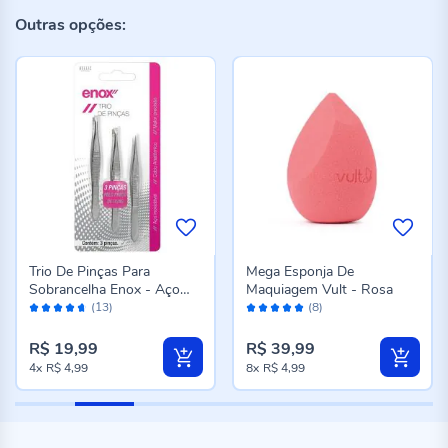
Outras opções:
Trio De Pinças Para
Mega Esponja De
Sobrancelha Enox - Aço
Maquiagem Vult - Rosa
Avaliação:
Avaliação:
Inox
(13)
(8)
92%
100%
R$ 19,99
R$ 39,99
4x
R$ 4,99
8x
R$ 4,99