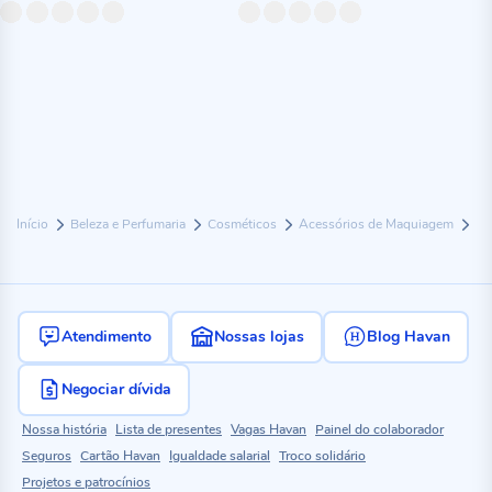
Início
Beleza e Perfumaria
Cosméticos
Acessórios de Maquiagem
Atendimento
Nossas lojas
Blog Havan
Negociar dívida
Nossa história
Lista de presentes
Vagas Havan
Painel do colaborador
Seguros
Cartão Havan
Igualdade salarial
Troco solidário
Projetos e patrocínios