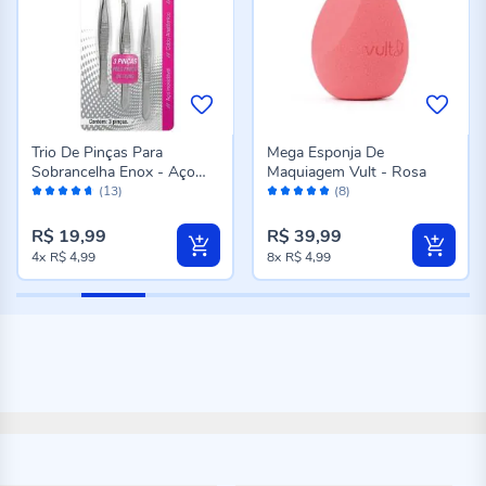
Trio De Pinças Para
Mega Esponja De
Sobrancelha Enox - Aço
Maquiagem Vult - Rosa
Avaliação:
Avaliação:
Inox
(13)
(8)
92%
100%
R$ 19,99
R$ 39,99
4x
R$ 4,99
8x
R$ 4,99