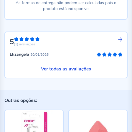
As formas de entrega não podem ser calculadas pois o
produto está indisponível
5
100%
(1)
avaliações
Elizangela
20/01/2026
100%
Ver todas as avaliações
Outras opções: