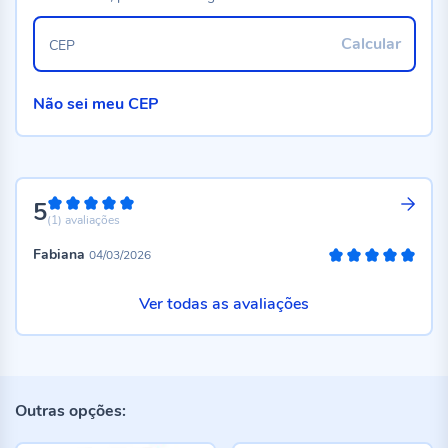
Calcular
CEP
Não sei meu CEP
5
100%
(1)
avaliações
Fabiana
04/03/2026
100%
Ver todas as avaliações
Outras opções: