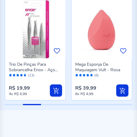
Trio De Pinças Para
Mega Esponja De
Sobrancelha Enox - Aço
Maquiagem Vult - Rosa
Avaliação:
Avaliação:
Inox
(13)
(8)
92%
100%
R$ 19,99
R$ 39,99
4x
R$ 4,99
8x
R$ 4,99