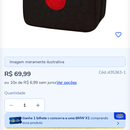
Imagem meramente ilustrativa
R$ 69,99
435363-1
ou
10x
de
R$ 6,99
sem juros
Ver opções
Quantidade
Ganhe
1
bilhete
e
concorra a uma BMW X1
comprando
esse produto