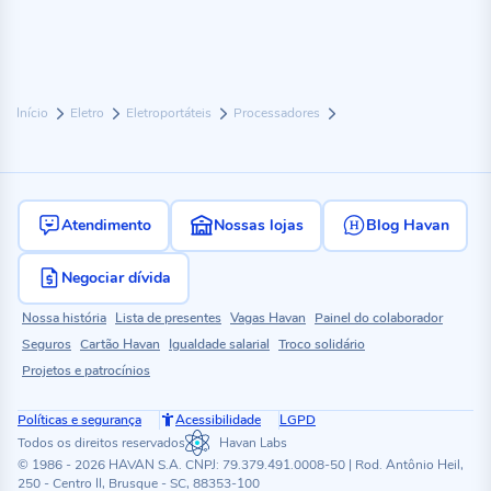
Início
Eletro
Eletroportáteis
Processadores
Atendimento
Nossas lojas
Blog Havan
Negociar dívida
Nossa história
Lista de presentes
Vagas Havan
Painel do colaborador
Seguros
Cartão Havan
Igualdade salarial
Troco solidário
Projetos e patrocínios
Políticas e segurança
Acessibilidade
LGPD
Todos os direitos reservados
Havan Labs
© 1986 - 2026 HAVAN S.A. CNPJ: 79.379.491.0008-50 | Rod. Antônio Heil,
250 - Centro II, Brusque - SC, 88353-100