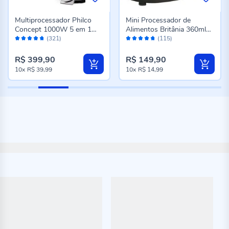
Multiprocessador Philco
Mini Processador de
Concept 1000W 5 em 1
Alimentos Britânia 360ml
Avaliação:
Avaliação:
PMP11A
Função Pulsar 2P
(321)
(115)
94%
94%
R$ 399,90
R$ 149,90
10x
R$ 39,99
10x
R$ 14,99