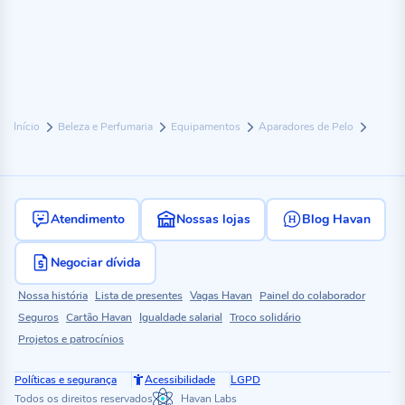
Início
Beleza e Perfumaria
Equipamentos
Aparadores de Pelo
Atendimento
Nossas lojas
Blog Havan
Negociar dívida
Nossa história
Lista de presentes
Vagas Havan
Painel do colaborador
Seguros
Cartão Havan
Igualdade salarial
Troco solidário
Projetos e patrocínios
Políticas e segurança
Acessibilidade
LGPD
Todos os direitos reservados
Havan Labs