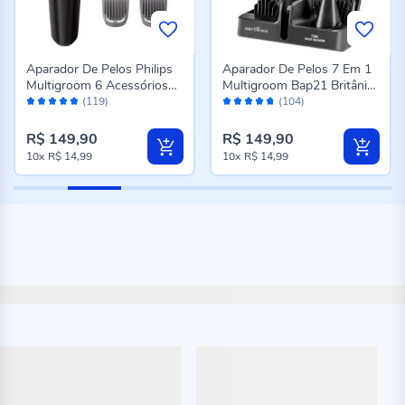
Aparador De Pelos Philips
Aparador De Pelos 7 Em 1
Multigroom 6 Acessórios
Multigroom Bap21 Britânia
Avaliação:
Avaliação:
Mg3711/15 - Bivolt
- Bivolt
(119)
(104)
96%
94%
R$ 149,90
R$ 149,90
10x
R$ 14,99
10x
R$ 14,99