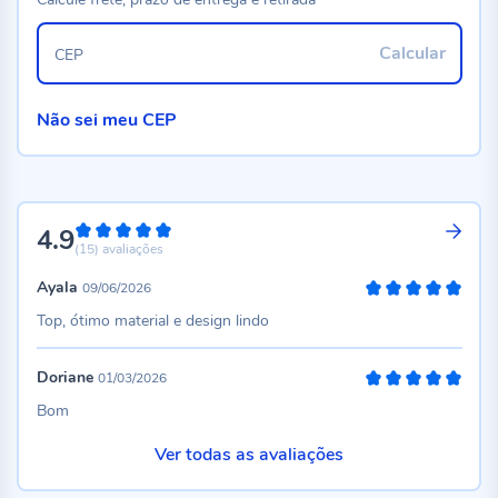
Calcular
CEP
Não sei meu CEP
4.9
98%
(15)
avaliações
Ayala
09/06/2026
100%
Top, ótimo material e design lindo
Doriane
01/03/2026
100%
Bom
Ver todas as avaliações