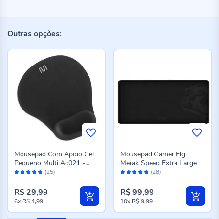
Outras opções:
Mousepad Com Apoio Gel
Mousepad Gamer Elg
Pequeno Multi Ac021 -
Merak Speed Extra Large
Avaliação:
Avaliação:
Preto
(25)
(28)
94%
98%
R$ 29,99
R$ 99,99
6x
R$ 4,99
10x
R$ 9,99