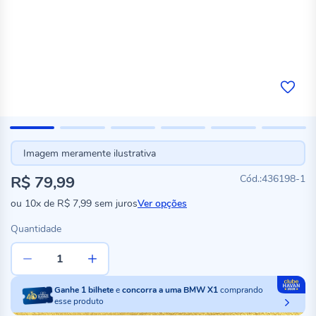
Imagem meramente ilustrativa
R$ 79,99
436198-1
ou
10x
de
R$ 7,99
sem juros
Ver opções
Quantidade
Ganhe
1
bilhete
e
concorra a uma BMW X1
comprando
esse produto