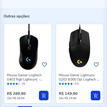
Outras opções:
Mouse Gamer Logitech
Mouse Gamer Lightsync
G403 Rgb Lightsync -
G203 8.000 Dpi Logitech -
Avaliação:
Avaliação:
Preto
Preto
(4)
(14)
86%
98%
R$ 289,90
R$ 149,90
10x
R$ 28,99
10x
R$ 14,99