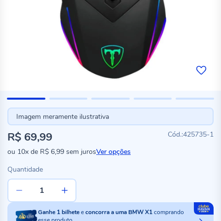
Imagem meramente ilustrativa
R$ 69,99
425735-1
ou
10x
de
R$ 6,99
sem juros
Ver opções
Quantidade
Ganhe
1
bilhete
e
concorra a uma BMW X1
comprando
esse produto