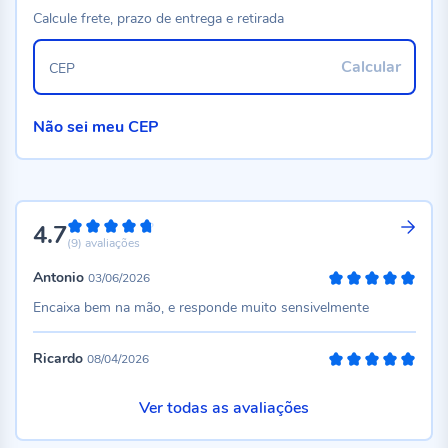
Calcule frete, prazo de entrega e retirada
Calcular
CEP
Não sei meu CEP
4.7
94%
(9)
avaliações
Antonio
03/06/2026
100%
Encaixa bem na mão, e responde muito sensivelmente
Ricardo
08/04/2026
100%
Ver todas as avaliações