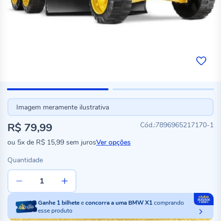
Imagem meramente ilustrativa
R$ 79,99
7896965217170-1
ou
5x
de
R$ 15,99
sem juros
Ver opções
Quantidade
Ganhe
1
bilhete
e
concorra a uma BMW X1
comprando
esse produto