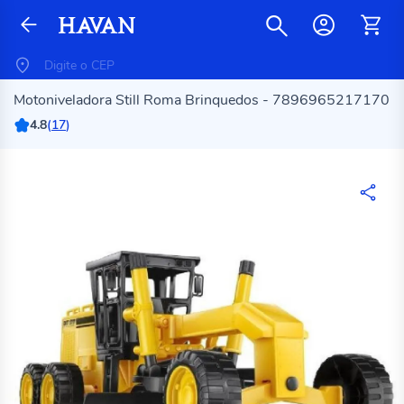
Motoniveladora Still Roma Brinquedos - 7896965217170
4.8
(
17
)