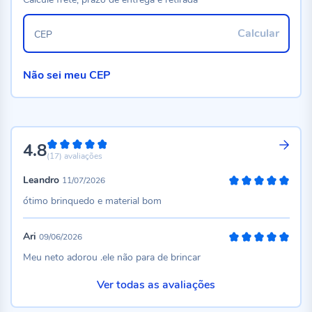
Calcular
CEP
Não sei meu CEP
4.8
96%
(17)
avaliações
Leandro
11/07/2026
100%
ótimo brinquedo e material bom
Ari
09/06/2026
100%
Meu neto adorou .ele não para de brincar
Ver todas as avaliações