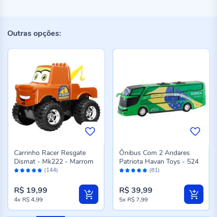
Outras opções:
Carrinho Racer Resgate
Ônibus Com 2 Andares
Dismat - Mk222 - Marrom
Patriota Havan Toys - 524
Avaliação:
Avaliação:
(144)
(81)
96%
96%
R$ 19,99
R$ 39,99
4x
R$ 4,99
5x
R$ 7,99