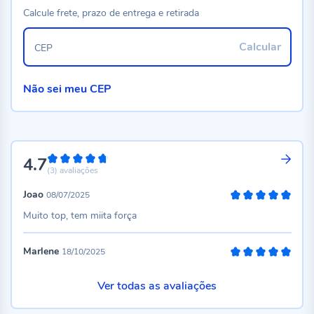
Calcule frete, prazo de entrega e retirada
Calcular
CEP
Não sei meu CEP
4.7
94%
(3)
avaliações
Joao
08/07/2025
100%
Muito top, tem miita força
Marlene
18/10/2025
100%
Ver todas as avaliações