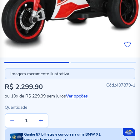
Imagem meramente ilustrativa
R$ 2.299,90
407879-1
ou
10x
de
R$ 229,99
sem juros
Ver opções
Quantidade
Ganhe
57
bilhetes
e
concorra a uma BMW X1
comprando esse produto