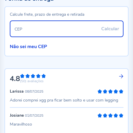
Calcule frete, prazo de entrega e retirada
Calcular
CEP
Não sei meu CEP
4.8
96%
(50)
avaliações
Larissa
08/07/2025
100%
Adorei comprei xgg pra ficar bem solto e usar com legging
Josiane
01/07/2025
100%
Maravilhoso