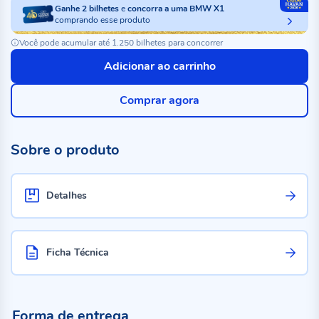
Ganhe
2
bilhetes
e
concorra a uma BMW X1
comprando esse produto
Você pode acumular até 1.250 bilhetes para concorrer
Adicionar ao carrinho
Comprar agora
Sobre o produto
Detalhes
Ficha Técnica
Forma de entrega