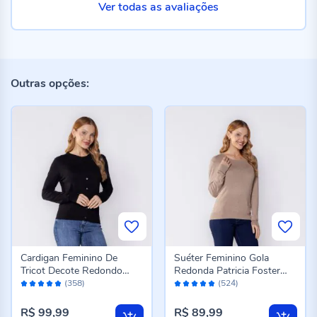
Ver todas as avaliações
Outras opções:
Cardigan Feminino De
Suéter Feminino Gola
Tricot Decote Redondo
Redonda Patricia Foster
Avaliação:
Avaliação:
Patricia Foster Preto
Bege Melange
(358)
(524)
98%
96%
R$ 99,99
R$ 89,99