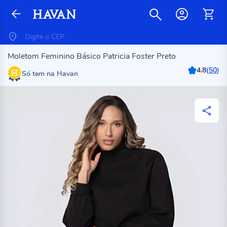
Moletom Feminino Básico Patricia Foster Preto
4.8
(
50
)
Só tem na Havan