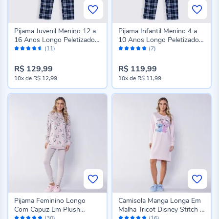
Pijama Juvenil Menino 12 a
Pijama Infantil Menino 4 a
16 Anos Longo Peletizado
10 Anos Longo Peletizado
Avaliação:
Avaliação:
Hot Dog Xadrez
Hot Dog Xadrez
(11)
(7)
90%
98%
R$ 129,99
R$ 119,99
10x
de
R$ 12,99
10x
de
R$ 11,99
Pijama Feminino Longo
Camisola Manga Longa Em
Com Capuz Em Plush
Malha Tricot Disney Stitch &
Avaliação:
Avaliação:
Sanrio Hello Kitty
Angel
(30)
(16)