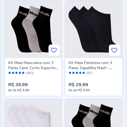
Kit Meia Masculina com 3
Kit Meia Feminina com 3
Pares Cano Curto Esportiva
Pares Sapatilha Mash -
Avaliação:
Avaliação:
Mash - Pt/Cz/Pt 39/43
Preto 34/38
(461)
(91)
96%
96%
R$ 39,99
R$ 29,99
8x
de
R$ 4,99
6x
de
R$ 4,99