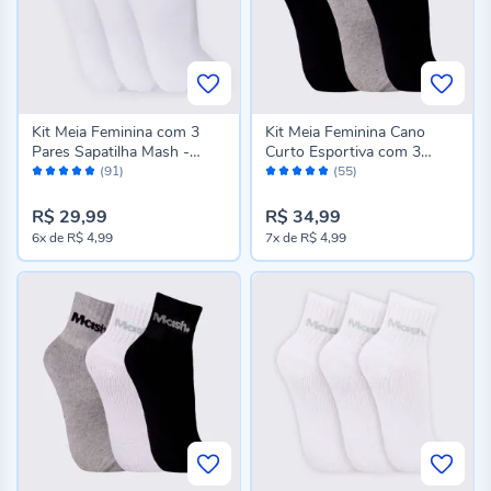
Kit Meia Feminina com 3
Kit Meia Feminina Cano
Pares Sapatilha Mash -
Curto Esportiva com 3
Avaliação:
Avaliação:
Branco 34/38
Pares Mash - Pt/Cz/Pt
(91)
(55)
96%
96%
34/38
R$ 29,99
R$ 34,99
6x
de
R$ 4,99
7x
de
R$ 4,99