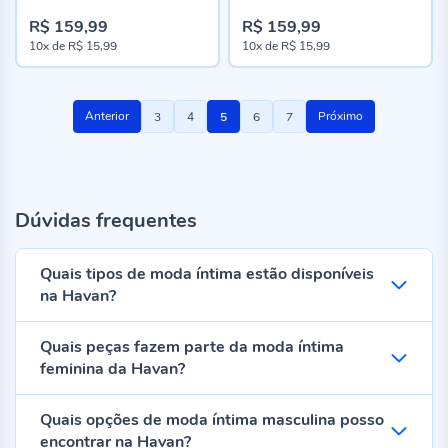
R$ 159,99
R$ 159,99
10x
de
R$ 15,99
10x
de
R$ 15,99
Página
Página
Página
Você
Página
Página
Anterior
Próximo
3
4
5
6
7
esta
lendo
a
Dúvidas frequentes
pagina
Quais tipos de moda íntima estão disponíveis
na Havan?
Quais peças fazem parte da moda íntima
feminina da Havan?
Quais opções de moda íntima masculina posso
encontrar na Havan?