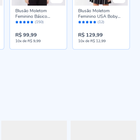
Blusão Moletom
Blusão Moletom
Feminino Básico
Feminino USA Boby
Avaliação:
Avaliação:
Patricia Foster Preto
Blues Mescla
(150)
(12)
96%
96%
R$ 99,99
R$ 129,99
10x
de
R$ 9,99
10x
de
R$ 12,99