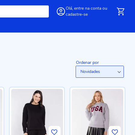
Olá,
entre
na conta
ou
cadastre-se
Ordenar por