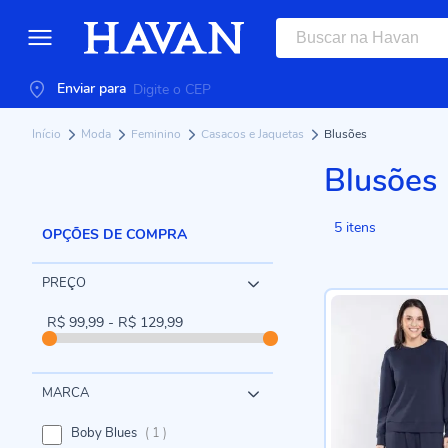
Enviar para
Início
Moda
Feminino
Casacos e Jaquetas
Blusões
Blusões
5
itens
OPÇÕES DE COMPRA
PREÇO
R$ 99,99 - R$ 129,99
MARCA
item
Boby Blues
1