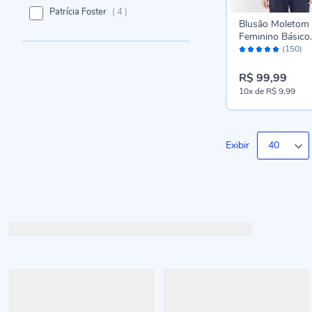
itens
Patrícia Foster
4
Blusão Moletom
Feminino Básico
Avaliação:
Patricia Foster A
(150)
96%
Marinho
R$ 99,99
10x
de
R$ 9,99
Exibir