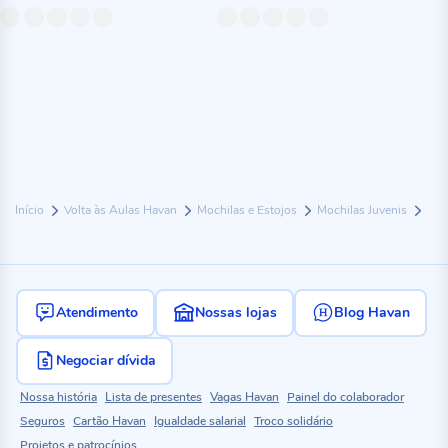
Início
Volta às Aulas Havan
Mochilas e Estojos
Mochilas Juvenis
Atendimento
Nossas lojas
Blog Havan
Negociar dívida
Nossa história
Lista de presentes
Vagas Havan
Painel do colaborador
Seguros
Cartão Havan
Igualdade salarial
Troco solidário
Projetos e patrocínios