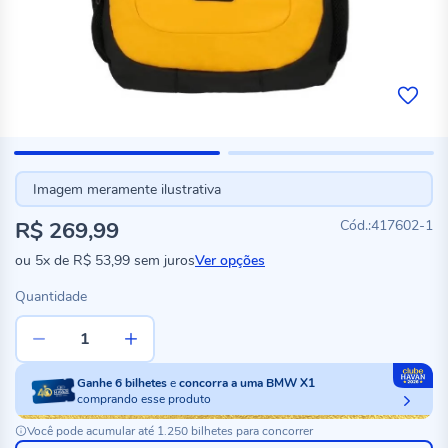
Imagem meramente ilustrativa
R$ 269,99
417602-1
ou
5x
de
R$ 53,99
sem juros
Ver opções
Quantidade
Ganhe
6
bilhetes
e
concorra a uma BMW X1
comprando esse produto
Você pode acumular até 1.250 bilhetes para concorrer