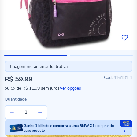
Imagem meramente ilustrativa
R$ 59,99
416181-1
ou
5x
de
R$ 11,99
sem juros
Ver opções
Quantidade
Ganhe
1
bilhete
e
concorra a uma BMW X1
comprando
esse produto