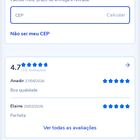
Calcular
CEP
Não sei meu CEP
4.7
94%
(10)
avaliações
Anadir
27/04/2026
100%
Boa qualidade
Elaine
20/02/2026
100%
Perfeita
Ver todas as avaliações