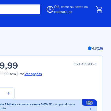
Olá,
entre
na conta
ou
cadastre-se
4.8
(
16
)
9,99
435280-1
11,99
sem juros
Ver opções
nhe
1
bilhete
e
concorra a uma BMW X1
comprando esse
duto