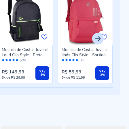
Mochila de Costas Juvenil
Mochila de Costas Juvenil
Moch
Loud Clio Style - Preto
Ilhós Clio Style - Sortido
Free
Avaliação:
Avaliação:
Aval
FR2
(24)
(4)
98%
100%
92
R$ 149,99
R$ 59,99
R$ 
5x
de
R$ 29,99
5x
de
R$ 11,99
5x
d