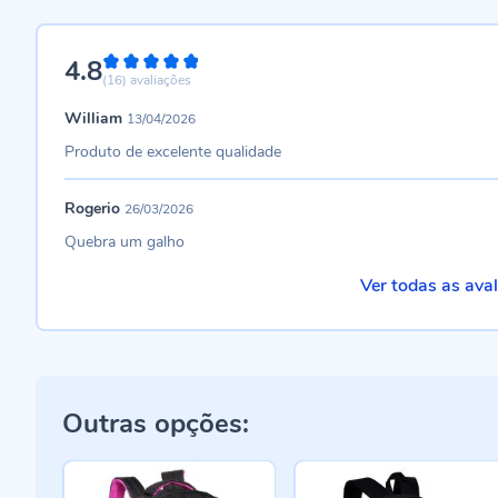
4.8
96%
(16)
avaliações
William
13/04/2026
Produto de excelente qualidade
Rogerio
26/03/2026
Quebra um galho
Ver todas as ava
Outras opções: