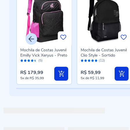
enil
Mochila de Costas Juvenil
Mochila de Costas Juvenil
Emilly Vick Xeryus - Preto
Clio Style - Sortido
Avaliação:
Avaliação:
(5)
(12)
88%
96%
R$ 179,99
R$ 59,99
5x
de
R$ 35,99
5x
de
R$ 11,99