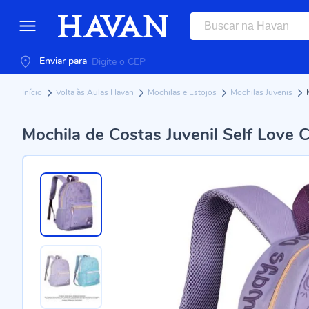
Enviar para
Início
Volta às Aulas Havan
Mochilas e Estojos
Mochilas Juvenis
Mochila de Costas Juvenil Self Love Cl