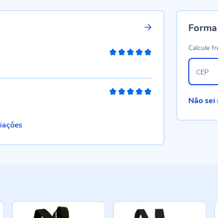
Forma
Calcule fr
100%
CEP
100%
Não sei
liações