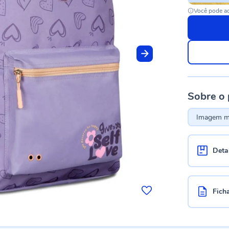
Você pode ac
Sobre o
Imagem me
Deta
Fich