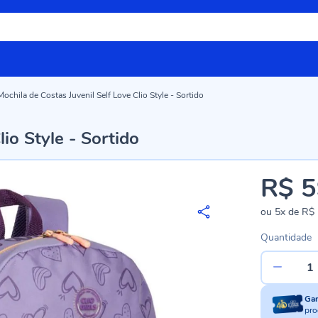
Mochila de Costas Juvenil Self Love Clio Style - Sortido
io Style - Sortido
R$ 5
ou
5x
de
R$ 
Quantidade
Ga
pro