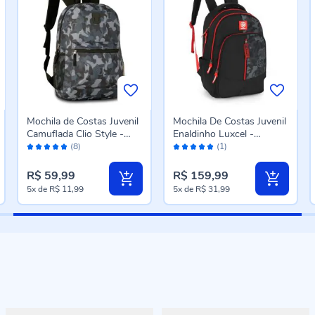
Mochila de Costas Juvenil
Mochila De Costas Juvenil
Camuflada Clio Style -
Enaldinho Luxcel -
Avaliação:
Avaliação:
Sortido
Sortido
(8)
(1)
96%
100%
R$ 59,99
R$ 159,99
5x
de
R$ 11,99
5x
de
R$ 31,99