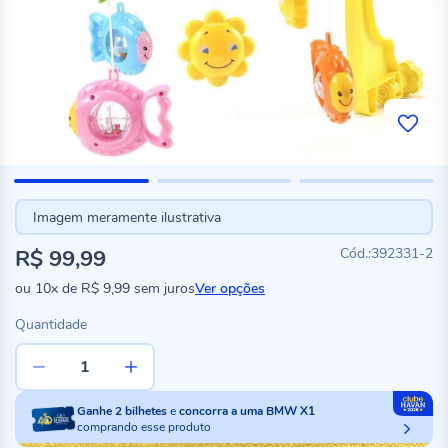
Imagem meramente ilustrativa
R$ 99,99
392331-2
ou
10x
de
R$ 9,99
sem juros
Ver opções
Quantidade
Ganhe
2
bilhetes
e
concorra a uma BMW X1
comprando esse produto