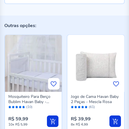
Outras opções:
Mosquiteiro Para Berço
Jogo de Cama Havan Baby
Bublim Havan Baby -
2 Peças - Mescla Rosa
Avaliação:
Avaliação:
Branco
(10)
(61)
94%
96%
R$ 59,99
R$ 39,99
10x
R$ 5,99
8x
R$ 4,99