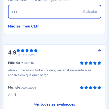
Calcular
CEP
Não sei meu CEP
4.9
98%
(16)
avaliações
Edicleia
29/07/2025
100%
ótimo, utilizamos todos os dias, material excelente e se
encaixa em qualquer berço.
Michele
09/07/2025
100%
Amei
Ver todas as avaliações