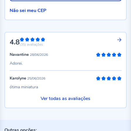
Não sei meu CEP
4.8
96%
(35)
avaliações
Navantine
28/06/2026
100%
Adorei.
Karolyne
25/06/2026
100%
ótima miniatura
Ver todas as avaliações
Outras opções: