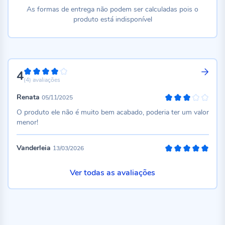
As formas de entrega não podem ser calculadas pois o
produto está indisponível
4
80%
(4)
avaliações
Renata
05/11/2025
60%
O produto ele não é muito bem acabado, poderia ter um valor
menor!
Vanderleia
13/03/2026
100%
Ver todas as avaliações