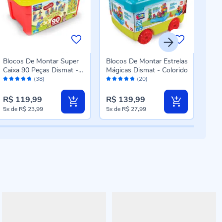
Blocos De Montar Super
Blocos De Montar Estrelas
Bloc
Caixa 90 Peças Dismat -
Mágicas Dismat - Colorido
Swa
Avaliação:
Avaliação:
Aval
MK439
Toy
(38)
(20)
96%
100%
98
R$ 119,99
R$ 139,99
R$ 
5x
de
R$ 23,99
5x
de
R$ 27,99
5x
d