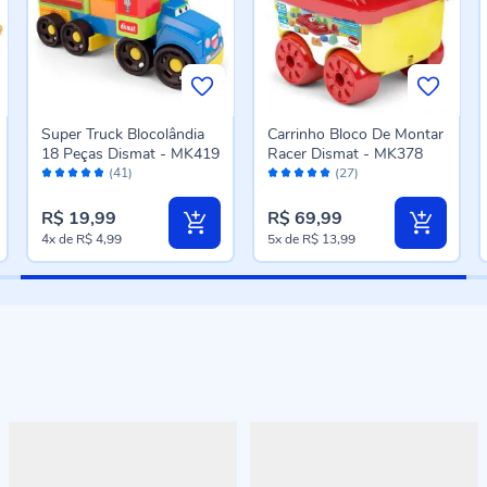
Super Truck Blocolândia
Carrinho Bloco De Montar
18 Peças Dismat - MK419
Racer Dismat - MK378
Avaliação:
Avaliação:
(41)
(27)
96%
98%
R$ 19,99
R$ 69,99
4x
de
R$ 4,99
5x
de
R$ 13,99