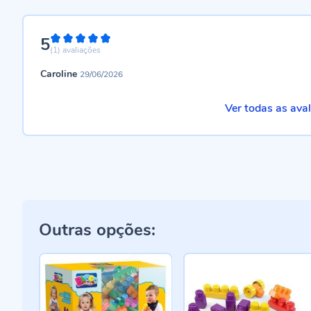
5
100%
(1)
avaliações
Caroline
29/06/2026
Ver todas as ava
Outras opções: