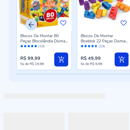
Blocos De Montar 80
Blocos De Montar
a 15
Peças Blocolândia Dismat
Boxblok 22 Peças Dismat
Avaliação:
Avaliação:
0
- MK380
- MK165
(19)
(19)
98%
92%
R$ 99,99
R$ 49,99
5x
de
R$ 19,99
5x
de
R$ 9,99