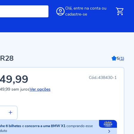
Olá,
entre
na conta
ou
cadastre-se
GR28
5
(
1
)
49,99
438430-1
49,99
sem juros
Ver opções
nhe
6
bilhetes
e
concorra a uma BMW X1
comprando esse
duto