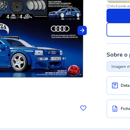
Você pode ac
Sobre o
Imagem me
Deta
Fich