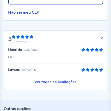
Não sei meu CEP
5
100%
(3)
avaliações
Mauricio
12/07/2026
100%
Ok
Layane
28/07/2026
100%
Ver todas as avaliações
Outras opções: