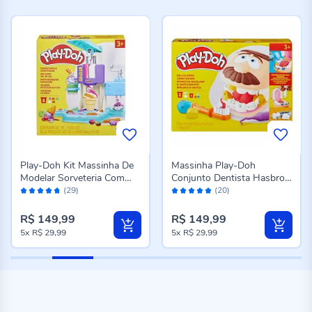
Play-Doh Kit Massinha De
Massinha Play-Doh
Modelar Sorveteria Com
Conjunto Dentista Hasbro -
Avaliação:
Avaliação:
Acessórios Hasbro -
F1259
(29)
(20)
94%
96%
G0028
R$ 149,99
R$ 149,99
5x
R$ 29,99
5x
R$ 29,99