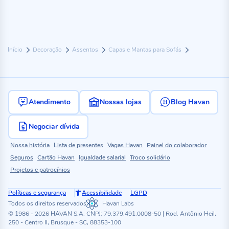
Início
Decoração
Assentos
Capas e Mantas para Sofás
Atendimento
Nossas lojas
Blog Havan
Negociar dívida
Nossa história
Lista de presentes
Vagas Havan
Painel do colaborador
Seguros
Cartão Havan
Igualdade salarial
Troco solidário
Projetos e patrocínios
Políticas e segurança
Acessibilidade
LGPD
Todos os direitos reservados
Havan Labs
© 1986 - 2026 HAVAN S.A. CNPJ: 79.379.491.0008-50 | Rod. Antônio Heil,
250 - Centro II, Brusque - SC, 88353-100