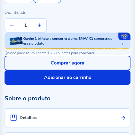
Quantidade
Ganhe
1
bilhete
e
concorra a uma BMW X1
comprando
esse produto
Você pode acumular até 1.250 bilhetes para concorrer
Comprar agora
Adicionar ao carrinho
Sobre o produto
Detalhes