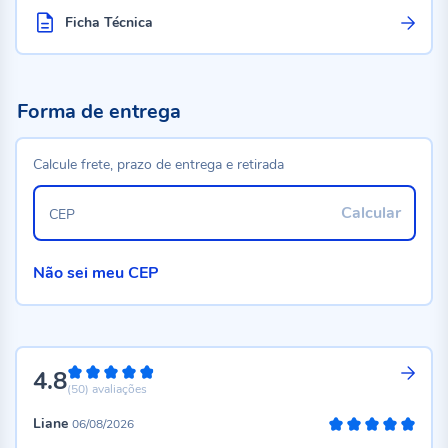
Ficha Técnica
Forma de entrega
Calcule frete, prazo de entrega e retirada
Calcular
CEP
Não sei meu CEP
4.8
96%
(50)
avaliações
Liane
06/08/2026
100%