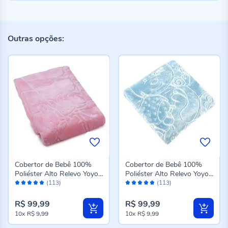
Outras opções:
Cobertor de Bebê 100%
Cobertor de Bebê 100%
Poliéster Alto Relevo Yoyo -
Poliéster Alto Relevo Yoyo -
Avaliação:
Avaliação:
Rosa
Azul
(113)
(113)
96%
96%
R$ 99,99
R$ 99,99
10x
R$ 9,99
10x
R$ 9,99