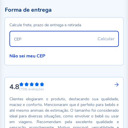
Forma de entrega
Calcule frete, prazo de entrega e retirada
Calcular
CEP
Não sei meu CEP
4.8
96%
(759)
avaliações
Clientes elogiaram o produto, destacando sua qualidade,
maciez e conforto. Mencionaram que é perfeito para bebês e
até mesmo animais de estimação. O tamanho foi considerado
ideal para diversas situações, como envolver o bebê ou usar
em viagens. Recomendam pela excelente qualidade e
sensação aconchegante. Motivo principal: versatilidade e