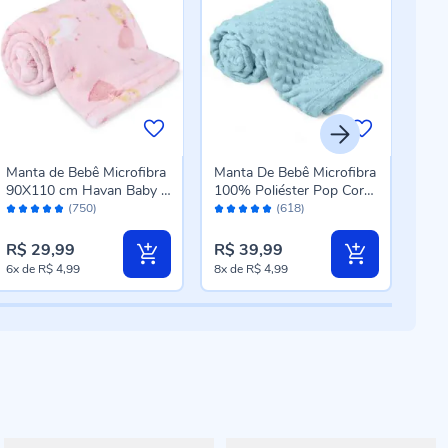
Manta de Bebê Microfibra
Manta De Bebê Microfibra
Cob
90X110 cm Havan Baby 1
100% Poliéster Pop Corn
0,9
Avaliação:
Avaliação:
Aval
Peça - Princesa
Havan Baby - Verde Doce
Baby
(750)
(618)
96%
98%
98
R$ 29,99
R$ 39,99
R$ 
6x
de
R$ 4,99
8x
de
R$ 4,99
8x
d