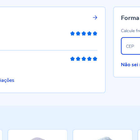
Forma
Calcule fr
100%
CEP
100%
Não sei
liações