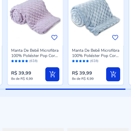
Manta De Bebê Microfibra
Manta De Bebê Microfibra
100% Poliéster Pop Corn
100% Poliéster Pop Corn
Avaliação:
Avaliação:
Havan Baby - Rose
Havan Baby - Azul
(618)
(618)
98%
98%
R$ 39,99
R$ 39,99
8x
de
R$ 4,99
8x
de
R$ 4,99