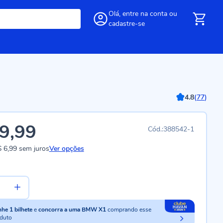
Olá,
entre
na conta
ou
cadastre-se
4.8
(
77
)
9,99
388542-1
 6,99
sem juros
Ver opções
nhe
1
bilhete
e
concorra a uma BMW X1
comprando esse
duto