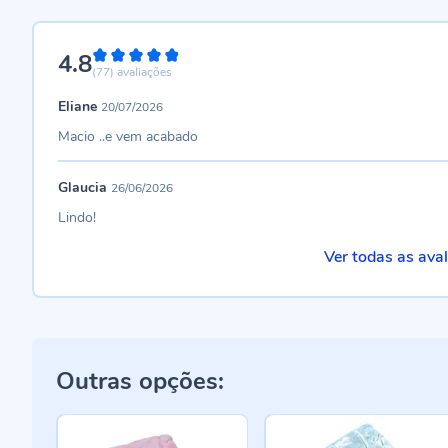
4.8
96%
(77)
avaliações
Eliane
20/07/2026
Macio ..e vem acabado
Glaucia
26/06/2026
Lindo!
Ver todas as ava
Outras opções: