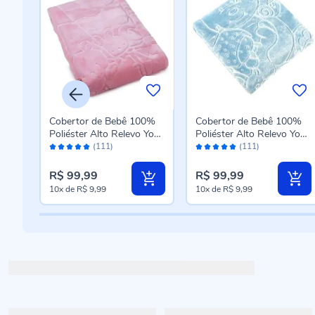
ibra
Cobertor de Bebê 100%
Cobertor de Bebê 100%
orn
Poliéster Alto Relevo Yoyo
Poliéster Alto Relevo Yoyo
Avaliação:
Avaliação:
te
- Rosa
- Azul
(111)
(111)
96%
96%
R$ 99,99
R$ 99,99
10x
de
R$ 9,99
10x
de
R$ 9,99