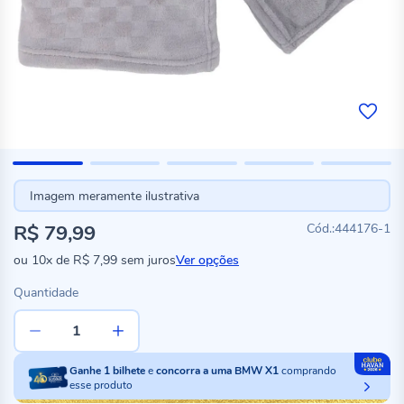
Imagem meramente ilustrativa
R$ 79,99
444176-1
ou
10x
de
R$ 7,99
sem juros
Ver opções
Quantidade
Ganhe
1
bilhete
e
concorra a uma BMW X1
comprando
esse produto