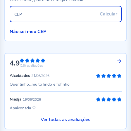
Calcular
CEP
Não sei meu CEP
4.9
98%
(16)
avaliações
Alcebiades
21/06/2026
100%
Quentinho...muito lindo e fofinho
Niedja
19/06/2026
100%
Apaixonada ♡
Ver todas as avaliações