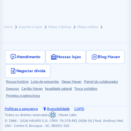
Início
Esporte e Lazer
Malas e Bolsas
Malas médias
Atendimento
Nossas lojas
Blog Havan
Negociar dívida
Nossa história
Lista de presentes
Vagas Havan
Painel do colaborador
Seguros
Cartão Havan
Igualdade salarial
Troco solidário
Projetos e patrocínios
Políticas e segurança
Acessibilidade
LGPD
Todos os direitos reservados
Havan Labs
© 1986 - 2026 HAVAN S.A. CNPJ: 79.379.491.0008-50 | Rod. Antônio Heil,
250 - Centro II, Brusque - SC, 88353-100