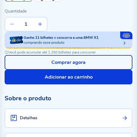
Quantidade
Ganhe
11
bilhetes
e
concorra a uma BMW X1
comprando esse produto
Você pode acumular até 1.250 bilhetes para concorrer
Comprar agora
Adicionar ao carrinho
Sobre o produto
Detalhes