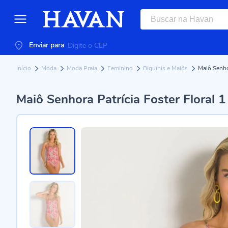
Enviar para
Início
Moda
Moda Praia
Feminino
Biquínis e Maiôs
Maiô Senhor
Maiô Senhora Patrícia Foster Floral 1