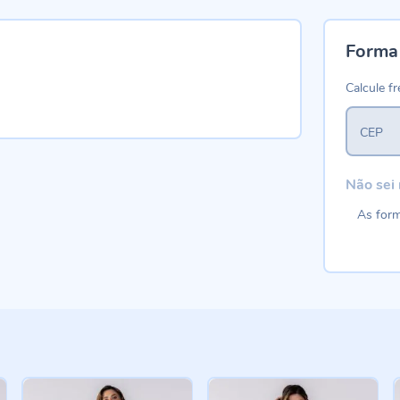
Forma
Calcule fr
CEP
Não sei
As form