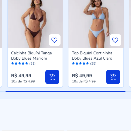
Calcinha Biquíni Tanga
Top Biquíni Cortininha
Boby Blues Marrom
Boby Blues Azul Claro
Avaliação:
Avaliação:
(31)
(35)
98%
98%
R$ 49,99
R$ 49,99
10x
de
R$ 4,99
10x
de
R$ 4,99