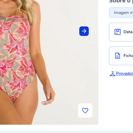
Sobre o
Imagem me
Deta
Fich
Provador