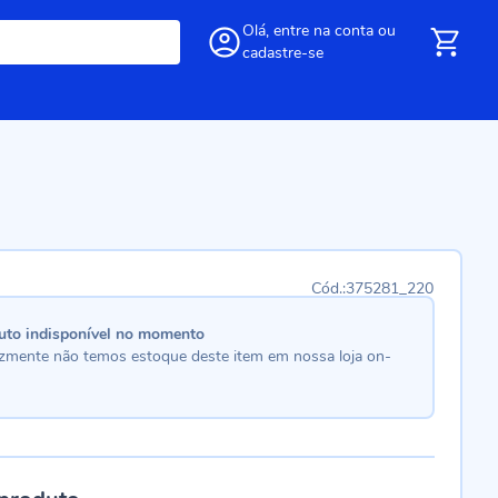
Olá,
entre
na conta
ou
cadastre-se
375281_220
uto indisponível no momento
lizmente não temos estoque deste item em nossa loja on-