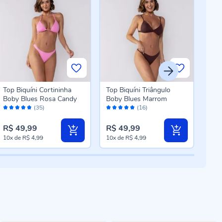
Top Biquíni Cortininha
Top Biquíni Triângulo
Calc
Boby Blues Rosa Candy
Boby Blues Marrom
Bob
Avaliação:
Avaliação:
Aval
(35)
(16)
98%
98%
98
R$ 49,99
R$ 49,99
R$ 
10x
de
R$ 4,99
10x
de
R$ 4,99
10x