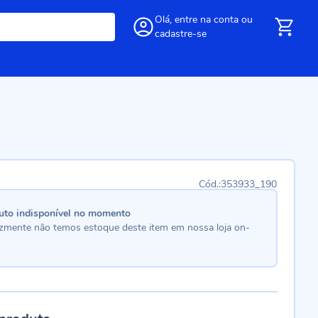
Olá,
entre
na conta
ou
cadastre-se
353933_190
uto indisponível no momento
lizmente não temos estoque deste item em nossa loja on-