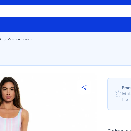
elta Mormaii Havana
Prod
Infe
line