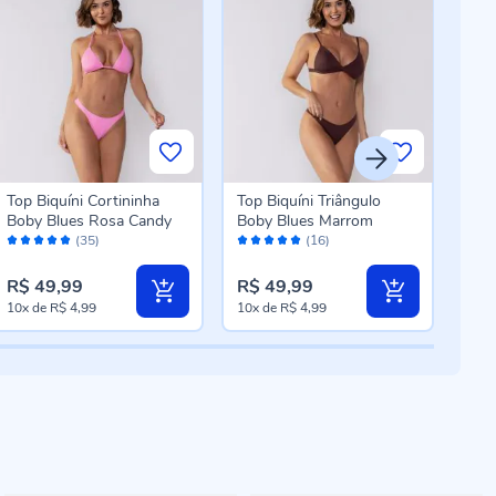
Top Biquíni Cortininha
Top Biquíni Triângulo
Calc
Boby Blues Rosa Candy
Boby Blues Marrom
Bob
Avaliação:
Avaliação:
Aval
(35)
(16)
98%
98%
98
R$ 49,99
R$ 49,99
R$ 
10x
de
R$ 4,99
10x
de
R$ 4,99
10x