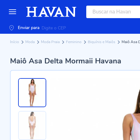
Enviar para
Início
Moda
Moda Praia
Feminino
Biquínis e Maiôs
Maiô Asa D
Maiô Asa Delta Mormaii Havana