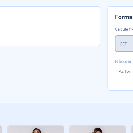
Forma
Calcule fr
CEP
Não sei
As form