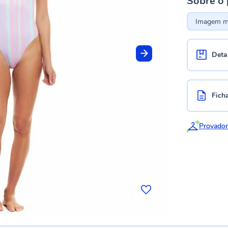
Sobre o
Imagem me
Deta
Fich
Provador