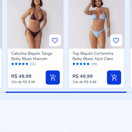
Calcinha Biquíni Tanga
Top Biquíni Cortininha
Boby Blues Marrom
Boby Blues Azul Claro
Avaliação:
Avaliação:
(31)
(35)
98%
98%
R$ 49,99
R$ 49,99
10x
de
R$ 4,99
10x
de
R$ 4,99