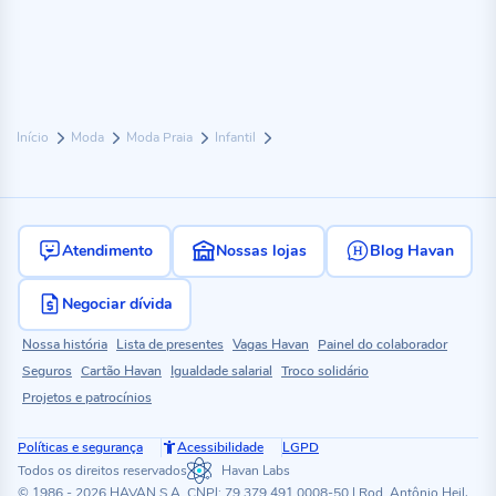
Início
Moda
Moda Praia
Infantil
Atendimento
Nossas lojas
Blog Havan
Negociar dívida
Nossa história
Lista de presentes
Vagas Havan
Painel do colaborador
Seguros
Cartão Havan
Igualdade salarial
Troco solidário
Projetos e patrocínios
Políticas e segurança
Acessibilidade
LGPD
Todos os direitos reservados
Havan Labs
© 1986 - 2026 HAVAN S.A. CNPJ: 79.379.491.0008-50 | Rod. Antônio Heil,