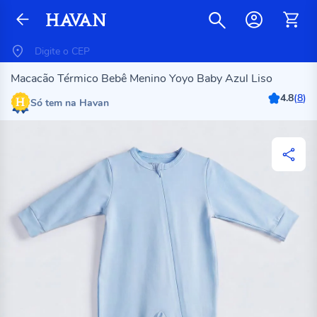
Macacão Térmico Bebê Menino Yoyo Baby Azul Liso
4.8
(
8
)
Só tem na Havan