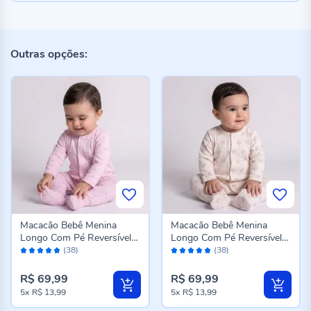
Outras opções:
Macacão Bebê Menina
Macacão Bebê Menina
Longo Com Pé Reversível
Longo Com Pé Reversível
Avaliação:
Avaliação:
Yoyo Baby Coracoes
Yoyo Baby Laco
(38)
(38)
98%
98%
R$ 69,99
R$ 69,99
5x
R$ 13,99
5x
R$ 13,99