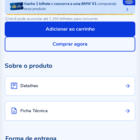
Ganhe
1
bilhete
e
concorra a uma BMW X1
comprando
esse produto
Você pode acumular até 1.250 bilhetes para concorrer
Adicionar ao carrinho
Comprar agora
Sobre o produto
Detalhes
Ficha Técnica
Forma de entrega