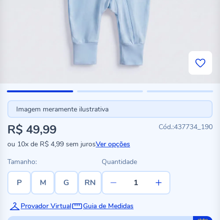
Imagem meramente ilustrativa
R$ 49,99
437734_190
ou
10x
de
R$ 4,99
sem juros
Ver opções
Tamanho:
Quantidade
P
M
G
RN
Provador Virtual
Guia de Medidas