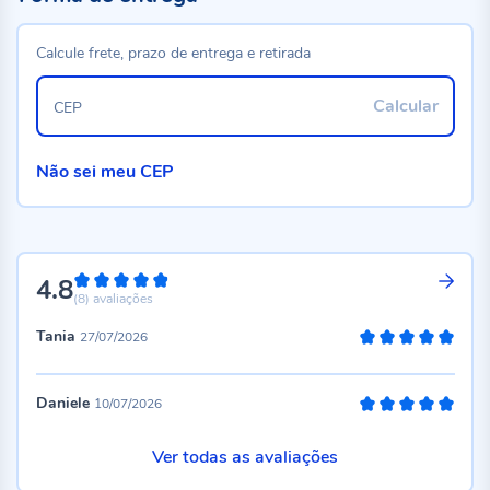
Calcule frete, prazo de entrega e retirada
Calcular
CEP
Não sei meu CEP
4.8
96%
(8)
avaliações
Tania
27/07/2026
100%
Daniele
10/07/2026
100%
Ver todas as avaliações