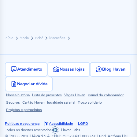
Início
Moda
Bebê
Macacões
Atendimento
Nossas lojas
Blog Havan
Negociar dívida
Nossa história
Lista de presentes
Vagas Havan
Painel do colaborador
Seguros
Cartão Havan
Igualdade salarial
Troco solidário
Projetos e patrocínios
Políticas e segurança
Acessibilidade
LGPD
Todos os direitos reservados
Havan Labs
© 1986 - 2026 HAVAN S.A. CNPJ: 79.379.491.0008-50 | Rod. Antônio Heil,