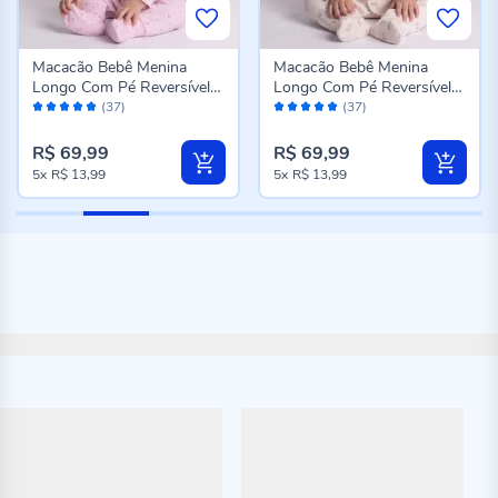
Macacão Bebê Menina
Macacão Bebê Menina
Longo Com Pé Reversível
Longo Com Pé Reversível
Avaliação:
Avaliação:
Yoyo Baby Coracoes
Yoyo Baby Laco
(37)
(37)
98%
98%
R$ 69,99
R$ 69,99
5x
R$ 13,99
5x
R$ 13,99