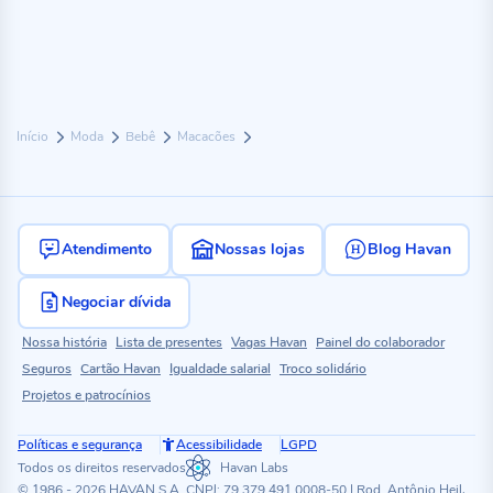
Início
Moda
Bebê
Macacões
Atendimento
Nossas lojas
Blog Havan
Negociar dívida
Nossa história
Lista de presentes
Vagas Havan
Painel do colaborador
Seguros
Cartão Havan
Igualdade salarial
Troco solidário
Projetos e patrocínios
Políticas e segurança
Acessibilidade
LGPD
Todos os direitos reservados
Havan Labs
© 1986 - 2026 HAVAN S.A. CNPJ: 79.379.491.0008-50 | Rod. Antônio Heil,