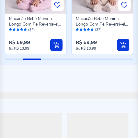
Macacão Bebê Menina
Macacão Bebê Menina
Longo Com Pé Reversível
Longo Com Pé Reversível
Avaliação:
Avaliação:
Yoyo Baby Coracoes
Yoyo Baby Laco
(37)
(37)
98%
98%
R$ 69,99
R$ 69,99
5x
R$ 13,99
5x
R$ 13,99