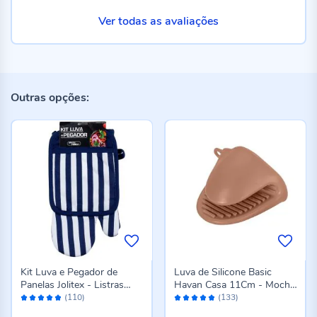
Ver todas as avaliações
Outras opções:
Kit Luva e Pegador de
Luva de Silicone Basic
Panelas Jolitex - Listras
Havan Casa 11Cm - Mocha
Avaliação:
Avaliação:
Azul
Mousse
(110)
(133)
96%
96%