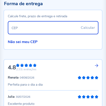
Forma de entrega
Calcule frete, prazo de entrega e retirada
Calcular
CEP
Não sei meu CEP
4.8
96%
(133)
avaliações
Renata
04/08/2026
100%
Perfeita para o dia a dia
Julia
30/07/2026
100%
Excelente produto