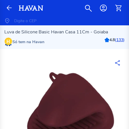
Luva de Silicone Basic Havan Casa 11Cm - Goiaba
4.8
(
133
)
Só tem na Havan