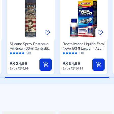
Silicone Spray Destaque
Revitalizador Líquido Farol
América 400ml CentralSul
Novo 50Ml Luxcar - Azul
Avaliação:
Avaliação:
- Men
(98)
(60)
96%
92%
R$ 34,99
R$ 54,99
5x
de
R$ 6,99
5x
de
R$ 10,99