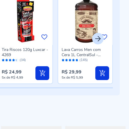
Tira Riscos 120g Luxcar -
Lava Carros Men com
Lim
4269
Cera 1L CentralSul -
Amé
Avaliação:
Avaliação:
Aval
153753
- M
(34)
(145)
86%
94%
96
R$ 24,99
R$ 29,99
R$ 
5x
de
R$ 4,99
5x
de
R$ 5,99
5x
d