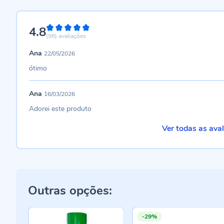
4.8
96%
(98)
avaliações
Ana
22/05/2026
ótimo
Ana
16/03/2026
Adorei este produto
Ver todas as ava
Outras opções:
-29%