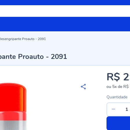
 Desengripante Proauto - 2091
pante Proauto - 2091
R$ 2
ou
5x
de
R$ 
Quantidade