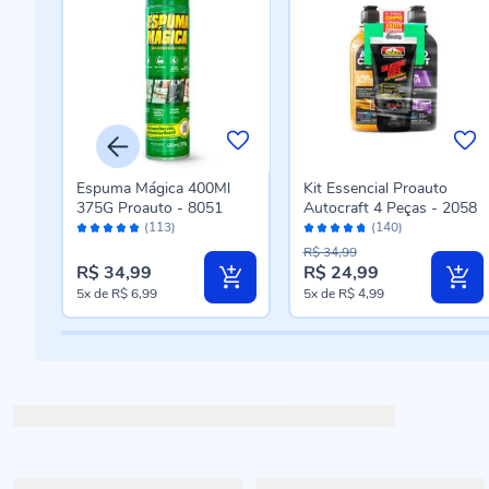
Espuma Mágica 400Ml
Kit Essencial Proauto
3573
375G Proauto - 8051
Autocraft 4 Peças - 2058
Avaliação:
Avaliação:
(113)
(140)
96%
94%
R$ 34,99
R$ 34,99
R$ 24,99
Preço
5x
de
R$ 6,99
5x
de
R$ 4,99
especial