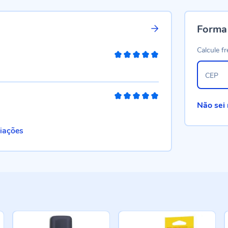
Forma
Calcule fr
100%
CEP
100%
Não sei
liações