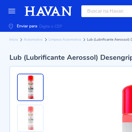
Enviar para
Início
Automotivo
Limpeza Automotiva
Lub (Lubrificante Aerossol)
Lub (Lubrificante Aerossol) Desengri