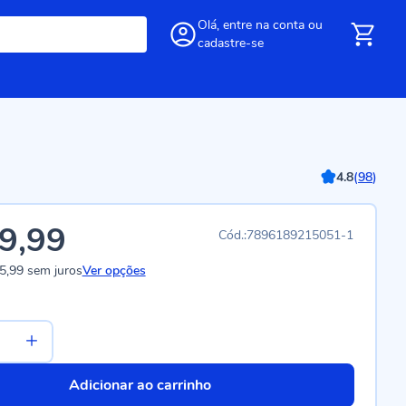
Olá,
entre
na conta
ou
cadastre-se
4.8
(
98
)
9,99
7896189215051-1
5,99
sem juros
Ver opções
Adicionar ao carrinho