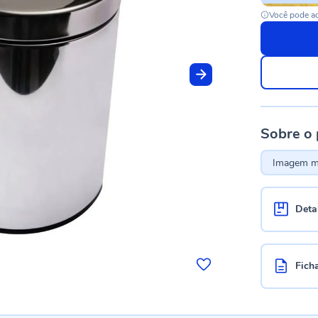
Você pode ac
Sobre o
Imagem me
Deta
Fich