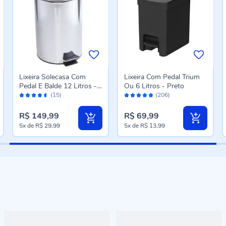
Lixeira Solecasa Com
Lixeira Com Pedal Trium
Pedal E Balde 12 Litros -
Ou 6 Litros - Preto
Avaliação:
Avaliação:
Inox
(15)
(206)
90%
98%
R$ 149,99
R$ 69,99
5x
de
R$ 29,99
5x
de
R$ 13,99