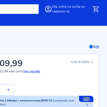
Olá,
entre
na conta
ou
cadastre-se
5
(
6
)
09,99
415001-1
21,99
sem juros
Ver opções
nhe
2
bilhetes
e
concorra a uma BMW X1
comprando esse
duto