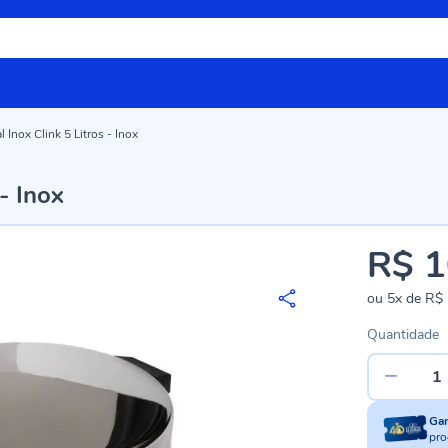
 Inox Clink 5 Litros - Inox
- Inox
R$ 1
ou
5x
de
R$ 
Quantidade
Ga
pro