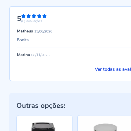
5
100%
(6)
avaliações
Matheus
13/06/2026
Bonita
Marina
08/11/2025
Ver todas as ava
Outras opções: