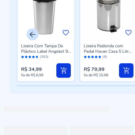
m
Lixeira Com Tampa De
Lixeira Redonda com
t 10
Plástico Label Arqplast 9L
Pedal Havan Casa 5 Litros
Avaliação:
Avaliação:
- Metalizada
- Inox
(353)
(4)
92%
100%
R$ 34,99
R$ 79,99
5x
de
R$ 6,99
5x
de
R$ 15,99