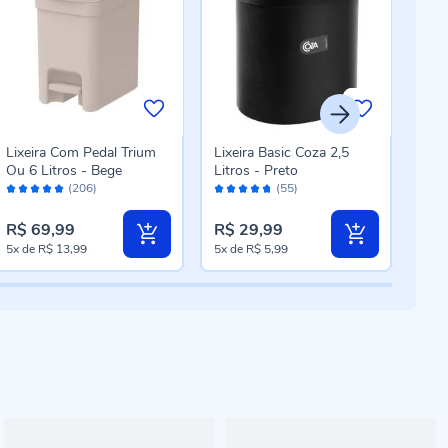
Lixeira Com Pedal Trium
Lixeira Basic Coza 2,5
Lixe
Ou 6 Litros - Bege
Litros - Preto
- Pr
Avaliação:
Avaliação:
Aval
(206)
(55)
98%
94%
98
R$ 69,99
R$ 29,99
R$ 
5x
de
R$ 13,99
5x
de
R$ 5,99
5x
d