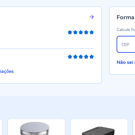
Forma
Calcule fr
100%
CEP
100%
Não sei
liações