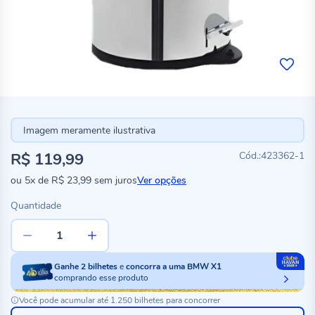
Imagem meramente ilustrativa
R$ 119,99
423362-1
ou
5x
de
R$ 23,99
sem juros
Ver opções
Quantidade
Ganhe
2
bilhetes
e
concorra a uma BMW X1
comprando esse produto
Você pode acumular até 1.250 bilhetes para concorrer