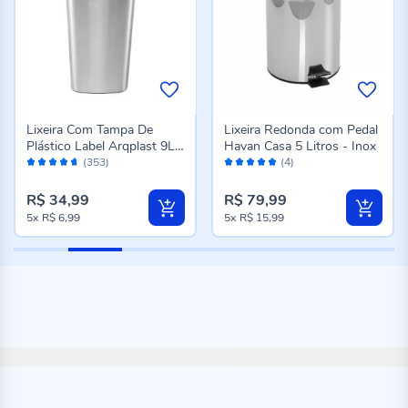
Lixeira Com Tampa De
Lixeira Redonda com Pedal
Plástico Label Arqplast 9L -
Havan Casa 5 Litros - Inox
Avaliação:
Avaliação:
Metalizada
(353)
(4)
92%
100%
R$ 34,99
R$ 79,99
5x
R$ 6,99
5x
R$ 15,99