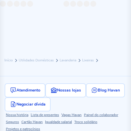
Início
Utilidades Domésticas
Lavanderia
Lixeiras
Atendimento
Nossas lojas
Blog Havan
Negociar dívida
Nossa história
Lista de presentes
Vagas Havan
Painel do colaborador
Seguros
Cartão Havan
Igualdade salarial
Troco solidário
Projetos e patrocínios