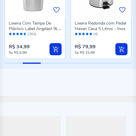
Lixeira Com Tampa De
Lixeira Redonda com Pedal
Plástico Label Arqplast 9L -
Havan Casa 5 Litros - Inox
Avaliação:
Avaliação:
Metalizada
(353)
(4)
92%
100%
R$ 34,99
R$ 79,99
5x
R$ 6,99
5x
R$ 15,99