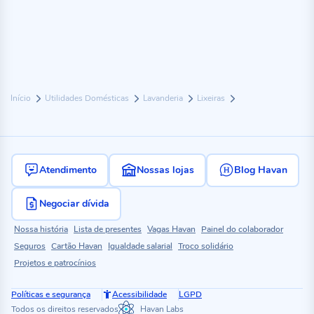
Início
Utilidades Domésticas
Lavanderia
Lixeiras
Atendimento
Nossas lojas
Blog Havan
Negociar dívida
Nossa história
Lista de presentes
Vagas Havan
Painel do colaborador
Seguros
Cartão Havan
Igualdade salarial
Troco solidário
Projetos e patrocínios
Políticas e segurança
Acessibilidade
LGPD
Todos os direitos reservados
Havan Labs