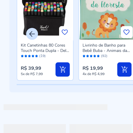
es
Kit Canetinhas 80 Cores
Livrinho de Banho para
ella
Touch Ponta Dupla - Della
Bebê Buba - Animais da
Avaliação:
Avaliação:
Import
Floresta
(19)
(92)
96%
96%
R$ 39,99
R$ 19,99
5x
de
R$ 7,99
4x
de
R$ 4,99