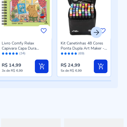
Livro Comfy Relax
Kit Canetinhas 48 Cores
Livr
Capivara Capa Dura
Ponta Dupla Art Maker -
Proi
Avaliação:
Avaliação:
Aval
Culturama - Para Colorir
Magic Kids
Cira
(34)
(69)
98%
96%
10
R$ 14,99
R$ 24,99
R$ 
3x
de
R$ 4,99
5x
de
R$ 4,99
5x
d