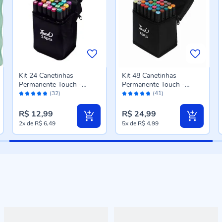
Kit 24 Canetinhas
Kit 48 Canetinhas
Permanente Touch -
Permanente Touch -
Avaliação:
Avaliação:
Ponta Dupla
Ponta Dupla
(32)
(41)
96%
96%
R$ 12,99
R$ 24,99
2x
de
R$ 6,49
5x
de
R$ 4,99