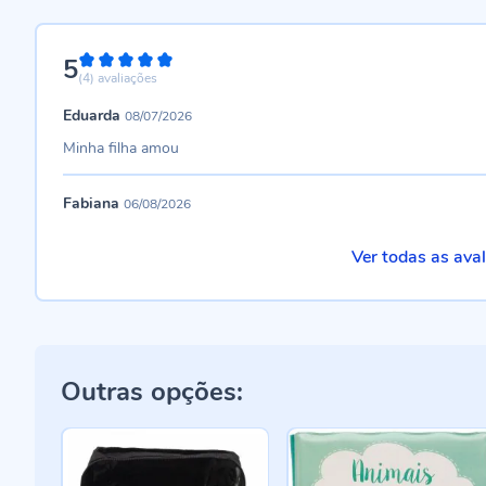
5
100%
(4)
avaliações
Eduarda
08/07/2026
Minha filha amou
Fabiana
06/08/2026
Ver todas as ava
Outras opções: