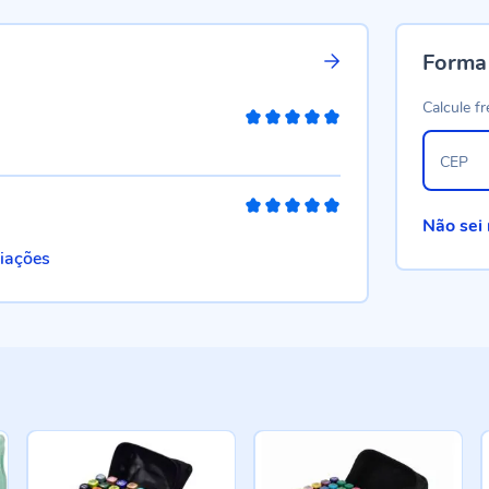
Forma
Calcule fr
100%
CEP
100%
Não sei
liações