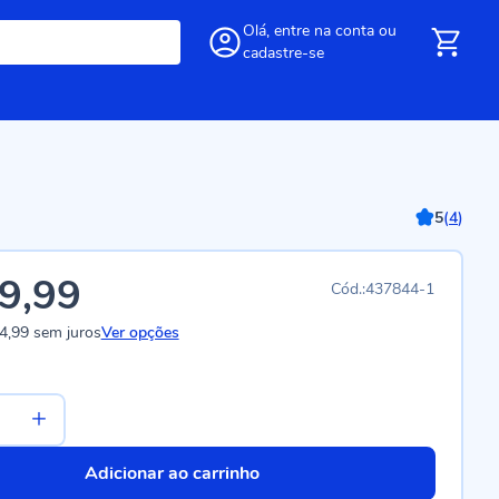
Olá,
entre
na conta
ou
cadastre-se
5
(
4
)
9,99
437844-1
4,99
sem juros
Ver opções
Adicionar ao carrinho