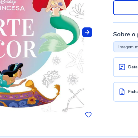
Sobre o
Imagem me
Deta
Fich