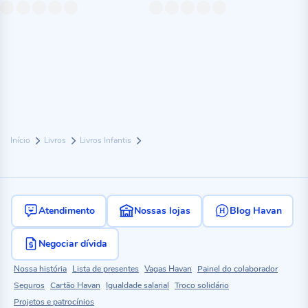
Início
Livros
Livros Infantis
Atendimento
Nossas lojas
Blog Havan
Negociar dívida
Nossa história
Lista de presentes
Vagas Havan
Painel do colaborador
Seguros
Cartão Havan
Igualdade salarial
Troco solidário
Projetos e patrocínios