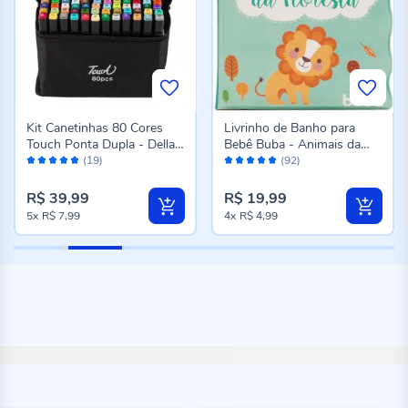
Kit Canetinhas 80 Cores
Livrinho de Banho para
Touch Ponta Dupla - Della
Bebê Buba - Animais da
Avaliação:
Avaliação:
Import
Floresta
(19)
(92)
96%
96%
R$ 39,99
R$ 19,99
5x
R$ 7,99
4x
R$ 4,99