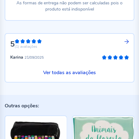
As formas de entrega não podem ser calculadas pois o
produto está indisponível
5
100%
(1)
avaliações
Karina
21/09/2025
100%
Ver todas as avaliações
Outras opções: