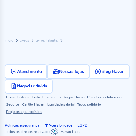
Início
Livros
Livros Infantis
Atendimento
Nossas lojas
Blog Havan
Negociar dívida
Nossa história
Lista de presentes
Vagas Havan
Painel do colaborador
Seguros
Cartão Havan
Igualdade salarial
Troco solidário
Projetos e patrocínios
Políticas e segurança
Acessibilidade
LGPD
Todos os direitos reservados
Havan Labs