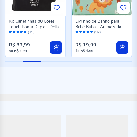
Kit Canetinhas 80 Cores
Livrinho de Banho para
Touch Ponta Dupla - Della
Bebê Buba - Animais da
Avaliação:
Avaliação:
Import
Floresta
(19)
(92)
96%
96%
R$ 39,99
R$ 19,99
5x
R$ 7,99
4x
R$ 4,99