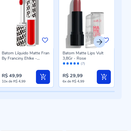
Batom Líquido Matte Fran
Batom Matte Lips Vult
Bat
By Franciny Ehlke -
3,8Gr - Rose
Fran
Avaliação:
Aval
Sensualizani
Deli
(7)
94%
10
R$ 49,99
R$ 29,99
R$ 
10x
de
R$ 4,99
6x
de
R$ 4,99
10x