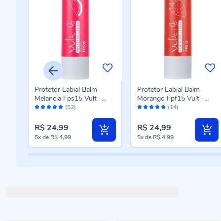
ciny
Protetor Labial Balm
Protetor Labial Balm
pis
Melancia Fps15 Vult -
Morango Fpf15 Vult -
Avaliação:
Avaliação:
Hidratante
Hidratante
(52)
(14)
96%
96%
R$ 24,99
R$ 24,99
5x
de
R$ 4,99
5x
de
R$ 4,99