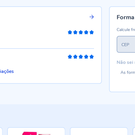
Forma
Calcule fr
100%
CEP
100%
Não sei
liações
As form