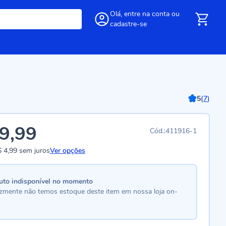
Olá,
entre
na conta
ou
cadastre-se
5
(
7
)
9,99
411916-1
 4,99
sem juros
Ver opções
uto indisponível no momento
lizmente não temos estoque deste item em nossa loja on-