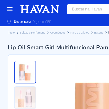
Enviar para
Início
Beleza e Perfumaria
Cosméticos
Para os Lábios
Batons
Lip Oil Smart Girl Multifuncional Pa