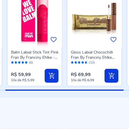
Balm Labial Stick Tint Pink
Gloss Labial Chocochilli
Fran By Franciny Ehlke -
Fran By Franciny Ehlke
Avaliação:
Avaliação:
6,3g
3,5Ml - Chocolate
(6)
(10)
96%
92%
Transparente
R$ 59,99
R$ 69,99
10x
de
R$ 5,99
10x
de
R$ 6,99