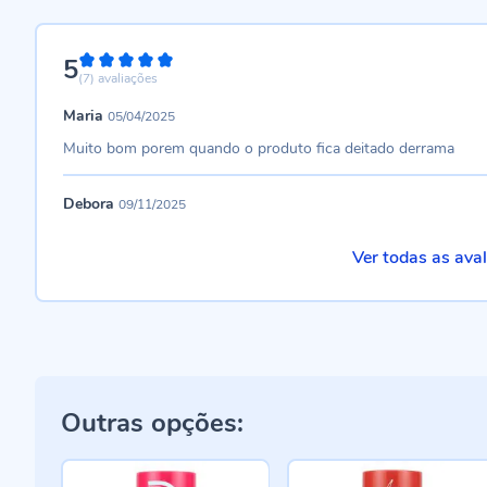
5
100%
(7)
avaliações
Maria
05/04/2025
Muito bom porem quando o produto fica deitado derrama
Debora
09/11/2025
Ver todas as ava
Outras opções: