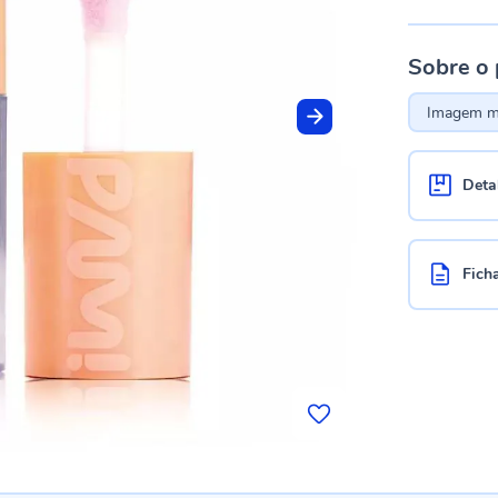
Sobre o
Imagem me
Deta
Fich