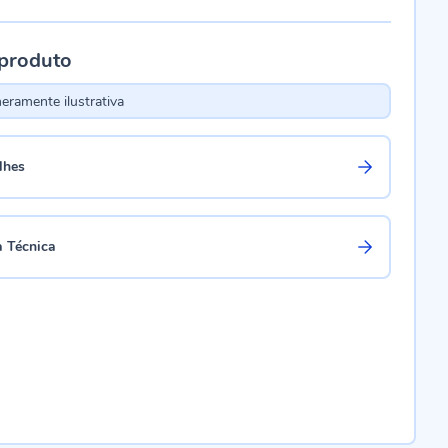
 produto
ramente ilustrativa
lhes
a Técnica