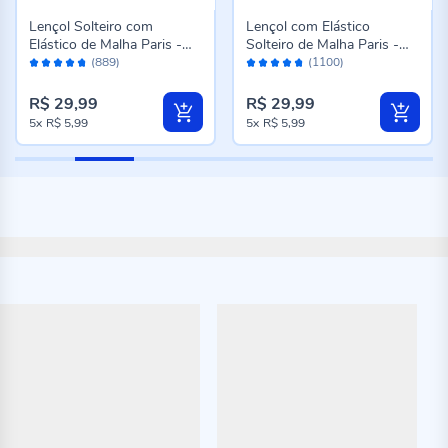
Lençol Solteiro com
Lençol com Elástico
Elástico de Malha Paris -
Solteiro de Malha Paris -
Avaliação:
Avaliação:
Cinza
Rosa Cravo
(889)
(1100)
94%
94%
R$ 29,99
R$ 29,99
5x
R$ 5,99
5x
R$ 5,99