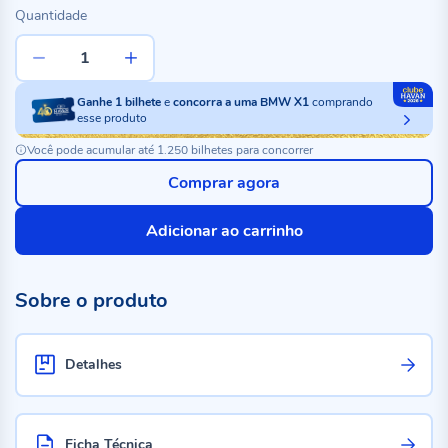
Quantidade
Ganhe
1
bilhete
e
concorra a uma BMW X1
comprando
esse produto
Você pode acumular até 1.250 bilhetes para concorrer
Comprar agora
Adicionar ao carrinho
Sobre o produto
Detalhes
Ficha Técnica