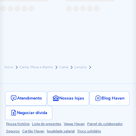
Início
Cama, Mesa e Banho
Cama
Lençóis
Atendimento
Nossas lojas
Blog Havan
Negociar dívida
Nossa história
Lista de presentes
Vagas Havan
Painel do colaborador
Seguros
Cartão Havan
Igualdade salarial
Troco solidário