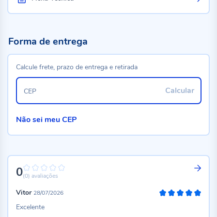
Forma de entrega
Calcule frete, prazo de entrega e retirada
Calcular
CEP
Não sei meu CEP
0
0%
(0)
avaliações
Vitor
28/07/2026
100%
Excelente