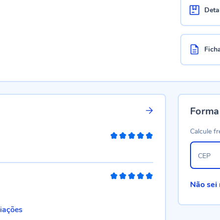
Deta
Fich
Forma
Calcule fr
100%
CEP
100%
Não sei
liações