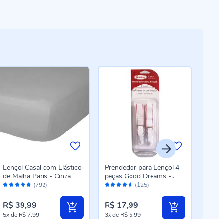
Lençol Casal com Elástico
Prendedor para Lençol 4
Lenç
de Malha Paris - Cinza
peças Good Dreams -
Elás
Avaliação:
Avaliação:
Aval
DIVERSOS
Ros
(792)
(125)
92%
92%
94
R$ 39,99
R$ 17,99
R$ 
5x
de
R$ 7,99
3x
de
R$ 5,99
5x
d