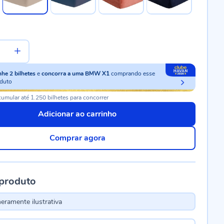
nhe
2
bilhetes
e
concorra a uma BMW X1
comprando esse
duto
umular até 1.250 bilhetes para concorrer
Adicionar ao carrinho
Comprar agora
 produto
ramente ilustrativa