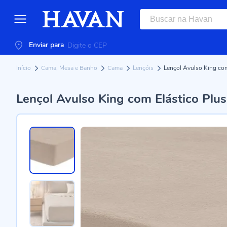
Enviar para
Início
Cama, Mesa e Banho
Cama
Lençóis
Lençol Avulso King co
Lençol Avulso King com Elástico Plu