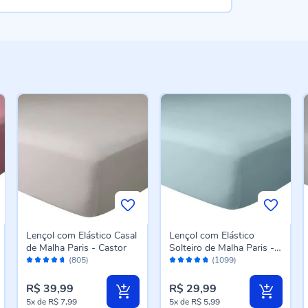
Lençol com Elástico Casal
Lençol com Elástico
de Malha Paris - Castor
Solteiro de Malha Paris -
Avaliação:
Avaliação:
Verde Topazio
(805)
(1099)
92%
94%
R$ 39,99
R$ 29,99
5x
de
R$ 7,99
5x
de
R$ 5,99