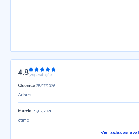
4.8
96%
(29)
avaliações
Cleonice
25/07/2026
Adorei
Marcia
22/07/2026
ótimo
Ver todas as ava