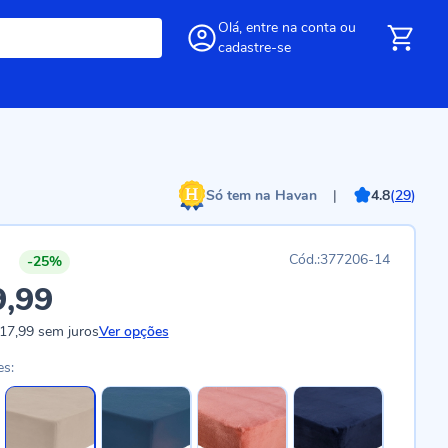
Olá,
entre
na conta
ou
cadastre-se
Só tem na Havan
|
4.8
(
29
)
377206-14
-25%
9,99
17,99
sem juros
Ver opções
es: