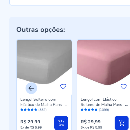
Outras opções:
Lençol Solteiro com
Lençol com Elástico
s -
Elástico de Malha Paris -
Solteiro de Malha Paris -
Avaliação:
Avaliação:
Cinza
Rosa Cravo
(887)
(1099)
94%
94%
R$ 29,99
R$ 29,99
5x
de
R$ 5,99
5x
de
R$ 5,99