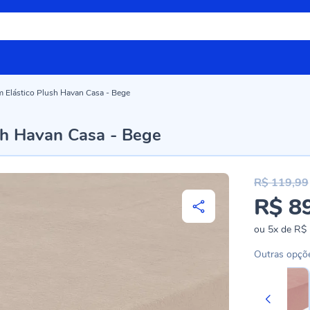
m Elástico Plush Havan Casa - Bege
sh Havan Casa - Bege
R$ 119,99
R$ 8
Preço
especial
ou
5x
de
R$ 
Outras opçõ