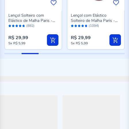
Lençol Solteiro com
Lençol com Elástico
Elástico de Malha Paris -
Solteiro de Malha Paris -
Avaliação:
Avaliação:
Cinza
Rosa Cravo
(882)
(1094)
94%
94%
R$ 29,99
R$ 29,99
5x
R$ 5,99
5x
R$ 5,99