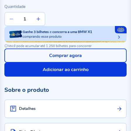
Quantidade
Ganhe
3
bilhetes
e
concorra a uma BMW X1
comprando esse produto
Você pode acumular até 1.250 bilhetes para concorrer
Comprar agora
Adicionar ao carrinho
Sobre o produto
Detalhes