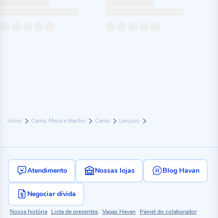
Início
Cama, Mesa e Banho
Cama
Lençóis
Atendimento
Nossas lojas
Blog Havan
Negociar dívida
Nossa história
Lista de presentes
Vagas Havan
Painel do colaborador