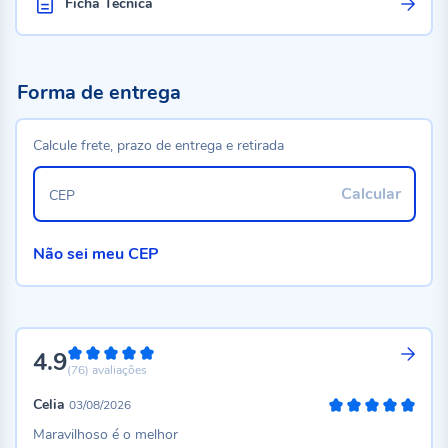
Ficha Técnica
Forma de entrega
Calcule frete, prazo de entrega e retirada
Calcular
CEP
Não sei meu CEP
4.9
98%
(76)
avaliações
Celia
03/08/2026
100%
Maravilhoso é o melhor