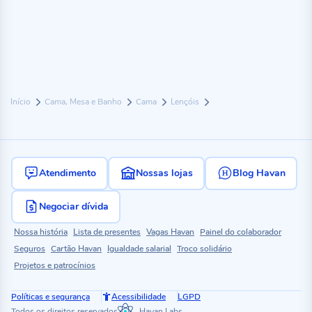
Início
Cama, Mesa e Banho
Cama
Lençóis
Atendimento
Nossas lojas
Blog Havan
Negociar dívida
Nossa história
Lista de presentes
Vagas Havan
Painel do colaborador
Seguros
Cartão Havan
Igualdade salarial
Troco solidário
Projetos e patrocínios
Políticas e segurança
Acessibilidade
LGPD
Todos os direitos reservados
Havan Labs