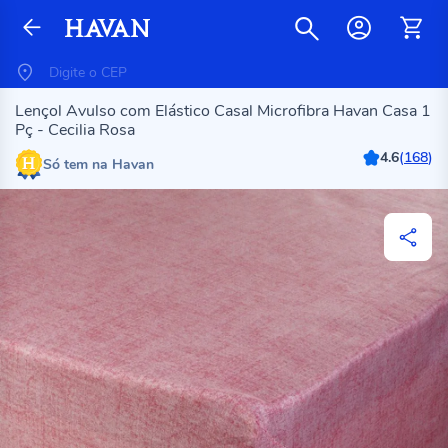
Lençol Avulso com Elástico Casal Microfibra Havan Casa 1
Pç - Cecilia Rosa
4.6
(
168
)
Só tem na Havan