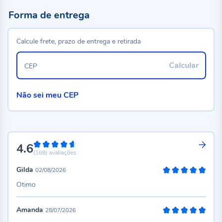
Forma de entrega
Calcule frete, prazo de entrega e retirada
Calcular
CEP
Não sei meu CEP
4.6
92%
(168)
avaliações
Gilda
02/08/2026
100%
Otimo
Amanda
28/07/2026
100%