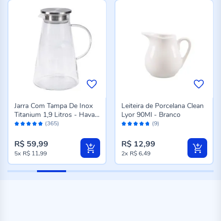
Jarra Com Tampa De Inox
Leiteira de Porcelana Clean
Titanium 1,9 Litros - Havan
Lyor 90Ml - Branco
Avaliação:
Avaliação:
Casa
(365)
(9)
96%
94%
R$ 59,99
R$ 12,99
5x
R$ 11,99
2x
R$ 6,49