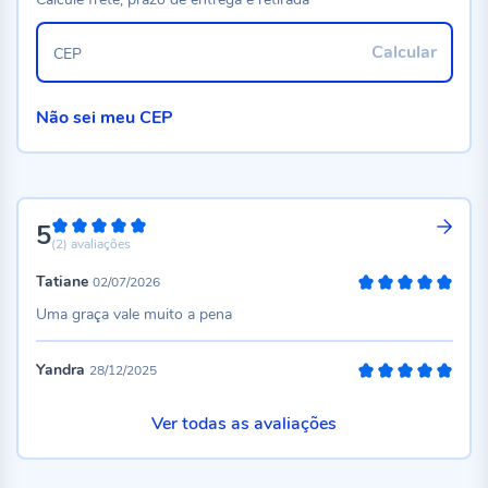
Calcular
CEP
Não sei meu CEP
5
100%
(2)
avaliações
Tatiane
02/07/2026
100%
Uma graça vale muito a pena
Yandra
28/12/2025
100%
Ver todas as avaliações