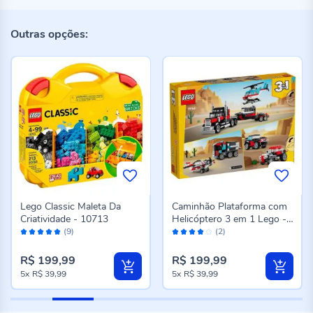
Outras opções:
Lego Classic Maleta Da
Caminhão Plataforma com
Criatividade - 10713
Helicóptero 3 em 1 Lego -
Avaliação:
Avaliação:
31146
(9)
(2)
98%
80%
R$ 199,99
R$ 199,99
5x
R$ 39,99
5x
R$ 39,99