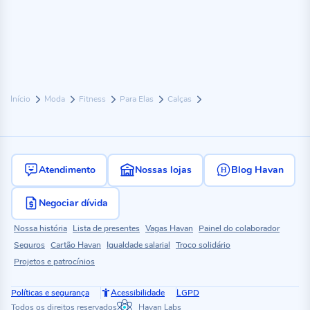
Início
Moda
Fitness
Para Elas
Calças
Atendimento
Nossas lojas
Blog Havan
Negociar dívida
Nossa história
Lista de presentes
Vagas Havan
Painel do colaborador
Seguros
Cartão Havan
Igualdade salarial
Troco solidário
Projetos e patrocínios
Políticas e segurança
Acessibilidade
LGPD
Todos os direitos reservados
Havan Labs