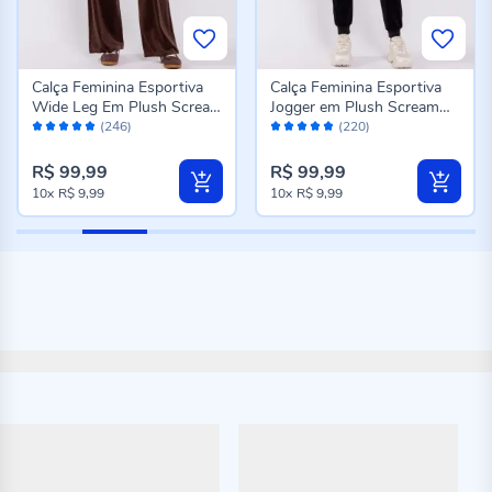
Calça Feminina Esportiva
Calça Feminina Esportiva
Wide Leg Em Plush Scream
Jogger em Plush Scream
Avaliação:
Avaliação:
Marrom
Preto
(246)
(220)
98%
96%
R$ 99,99
R$ 99,99
10x
R$ 9,99
10x
R$ 9,99